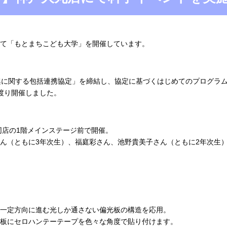
て「もとまちこども大学」を開催しています。
興に関する包括連携協定」を締結し、協定に基づくはじめてのプログラ
渡り開催しました。
、同店の1階メインステージ前で開催。
ん（ともに3年次生）、福庭彩さん、池野貴美子さん（ともに2年次生）
一定方向に進む光しか通さない偏光板の構造を応用。
板にセロハンテーテープを色々な角度で貼り付けます。