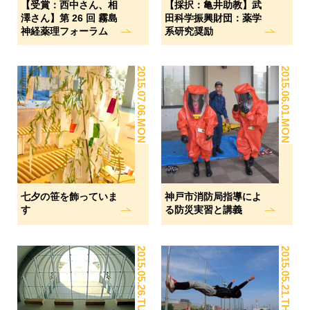
【受賞：西中さん、相
【採択：亀井助教】武
澤さん】第 26 回 霧島
田科学振興財団：薬学
神経薬理フォーラム
系研究奨励
2015.07.06.MON
2015.06.01.MON
七夕の笹を飾っていま
神戸市消防局指導によ
す
る防災実習と講義
2015.05.26.TUE
2015.05.21.THU