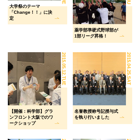
大学祭のテーマ
「Change！！」に決
定
薬学部準硬式野球部が
1部リーグ昇格！
2015.05.12.TUE
2015.04.25.SAT
【開催：科学部】グラ
名誉教授称号記授与式
ンフロント大阪でのワ
を執り行いました
ークショップ