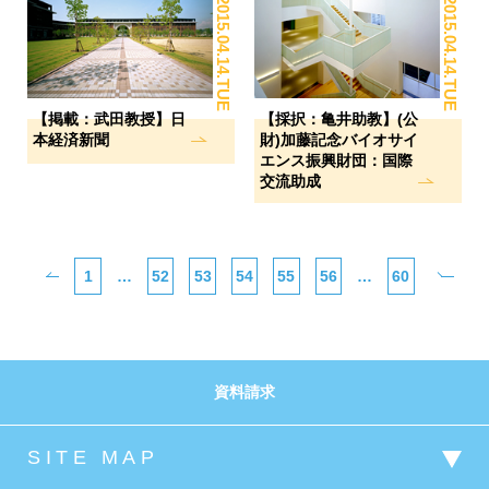
2015.04.14.TUE
2015.04.14.TUE
【掲載：武田教授】日
【採択：亀井助教】(公
本経済新聞
財)加藤記念バイオサイ
エンス振興財団：国際
交流助成
1
…
52
53
54
55
56
…
60
資料請求