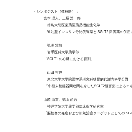
・シンポジスト
（敬称略）：
宮本 理人、土屋 浩一郎
徳島大院医歯薬医薬品機能生化学
「速効型インスリン分泌促進薬と SGLT2 阻害薬の併用
弘瀬 雅教
岩手医科大学薬学部
「SGLT1 の心臓における役割」
山田 哲也
東北大学大学院医学系研究科糖尿病代謝内科学分野
「中枢末梢臓器間連関を介したSGLT2阻害薬によるエネ
山﨑 由衣、徳山 尚吾
神戸学院大学薬学部臨床薬学研究室
「脳梗塞の発症および新規治療ターゲットとしての SGLT