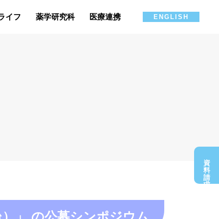
ライフ
薬学研究科
医療連携
ENGLISH
資料請求
（仙台）」 の公募シンポジウム