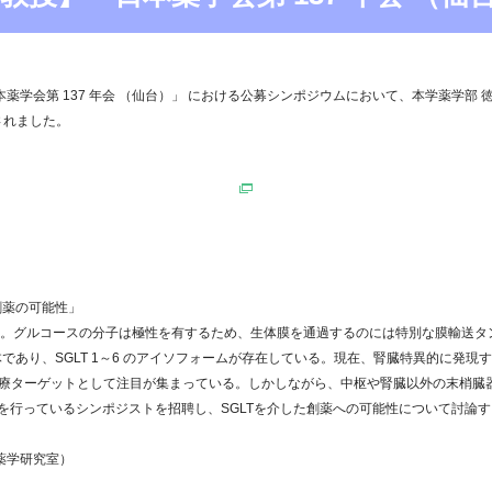
る 「日本薬学会第 137 年会 （仙台）」 における公募シンポジウムにおいて、本学薬学部
されました。
と創薬の可能性」
の分子は極性を有するため、生体膜を通過するのには特別な膜輸送タンパク質を必要とする。So
であり、SGLT 1～6 のアイソフォームが存在している。現在、腎臓特異的に発現する
の治療ターゲットとして注目が集まっている。しかしながら、中枢や腎臓以外の末梢臓器
究を行っているシンポジストを招聘し、SGLTを介した創薬への可能性について討論
学研究室）