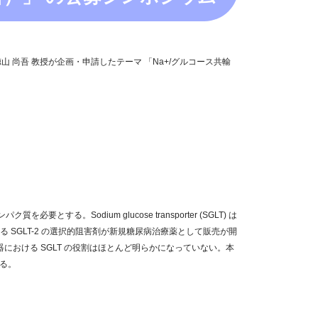
 徳山 尚吾 教授が企画・申請したテーマ 「Na+/グルコース共輸
dium glucose transporter (SGLT) は
 SGLT-2 の選択的阻害剤が新規糖尿病治療薬として販売が開
における SGLT の役割はほとんど明らかになっていない。本
する。