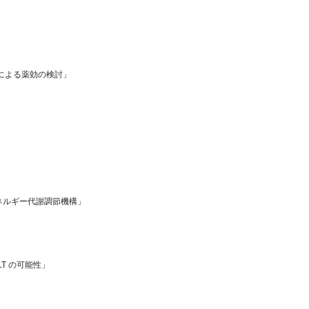
による薬効の検討」
ルギー代謝調節機構」
 の可能性」