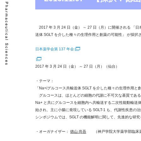
2017 年 3 月 24 日（金） ～ 27 日（月）に開催され
送体 SGLT を介した種々の生理作用と創薬の可能性」 が採択
日本薬学会第 137 年会
2017 年 3 月 24 日（金） ～ 27 日（月）（仙台）
・テーマ：
「Na+/グルコース共輸送体 SGLT を介した種々の生理作用
グルコースは、ほとんどの細胞の代謝に不可欠な基質である。グルコース
Na+ と共にグルコースを細胞内へ共輸送する二次性能動輸送体
始され、主に小腸に発現している SGLT-1 も、代謝性疾患
シンポジウムでは、SGLT の機能解明に関して、先進的な研
・オーガナイザー：
徳山 尚吾
（神戸学院大学薬学部臨床薬