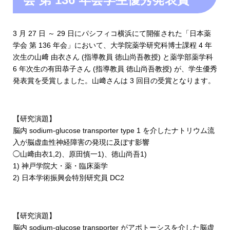
3 月 27 日 ～ 29 日にパシフィコ横浜にて開催された「日本薬
学会 第 136 年会」において、大学院薬学研究科博士課程 4 年
次生の山﨑 由衣さん (指導教員 徳山尚吾教授) と薬学部薬学科
6 年次生の有田恭子さん (指導教員 徳山尚吾教授) が、学生優秀
発表賞を受賞しました。山﨑さんは 3 回目の受賞となります。
【研究演題】
脳内 sodium-glucose transporter type 1 を介したナトリウム流
入が脳虚血性神経障害の発現に及ぼす影響
◯山﨑由衣1,2)、原田慎一1)、徳山尚吾1)
1) 神戸学院大・薬・臨床薬学
2) 日本学術振興会特別研究員 DC2
【研究演題】
脳内 sodium-glucose transporter がアポトーシスを介した脳虚