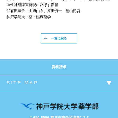
血性神経障害発現に及ぼす影響
◯有田恭子、山﨑由衣、原田慎一、徳山尚吾
神戸学院大・薬・臨床薬学
一覧に戻る
資料請求
〒650-8586 神戸市中央区港島1-1-3