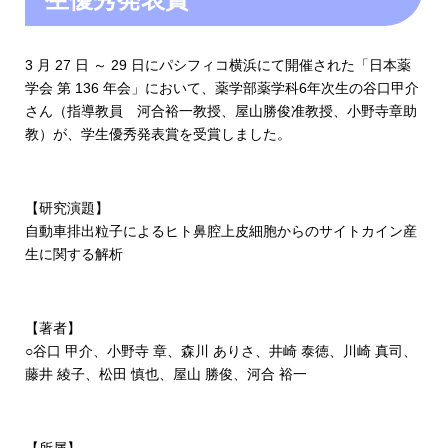
3 月 27 日 ～ 29 日にパシフィコ横浜にて開催された「日本薬
学会 第 136 年会」において、薬学部薬学科6年次生の谷口甲介
さん（指導教員 河合裕一教授、屋山勝俊准教授、小野寺章助
教）が、学生優秀発表賞を受賞しました。
【研究演題】
自動車排出粒子によるヒト鼻腔上皮細胞からのサイトカイン産
生に関する解析
【著者】
○谷口 甲介、小野寺 章、森川 ありさ、井崎 泰徳、川崎 真司、
藤井 綾子、松田 慎也、屋山 勝俊、河合 裕一