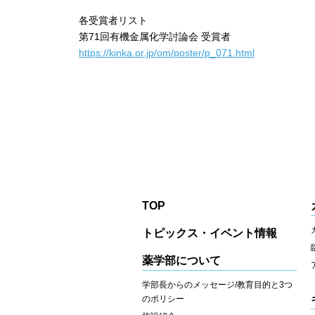
各受賞者リスト
第71回有機金属化学討論会 受賞者
https://kinka.or.jp/om/poster/p_071.html
TOP
トピックス・イベント情報
薬学部について
学部長からのメッセージ/教育目的と3つ
のポリシー