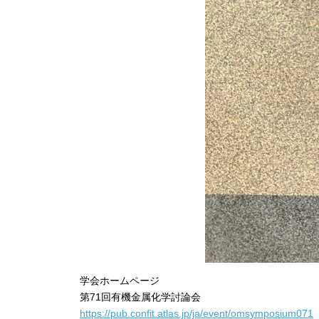
学会ホームページ
第71回有機金属化学討論会
https://pub.confit.atlas.jp/ja/event/omsymposium071