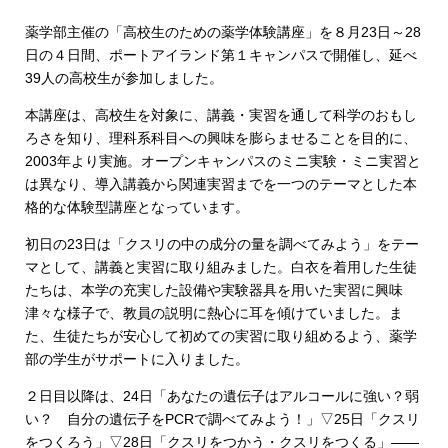
薬学部主催の「高校生のための薬学体験講座」を８月23日～28
日の４日間、ポートアイランド第１キャンパスで開催し、延べ
39人の高校生が参加しました。
本講座は、高校生を対象に、講義・実習を通して科学のおもし
ろさを知り、理科系科目への興味を膨らませることを目的に、
2003年より実施。オープンキャンパスのミニ実験・ミニ実習と
は異なり、導入講義から関連実習までを一つのテーマとした本
格的な体験型講座となっています。
初日の23日は「クスリの中の成分の量を調べてみよう」をテー
マとして、講義と実習に取り組みました。白衣を着用した生徒
たちは、本学の充実した設備や実験器具を用いた実習に興味
津々な様子で、教員の説明に熱心に耳を傾けていました。ま
た、生徒たちが安心して初めての実習に取り組めるよう、薬学
部の学生がサポートに入りました。
２日目以降は、24日「あなたの遺伝子はアルコールに強い？弱
い？ 自分の遺伝子をPCRで調べてみよう！」▽25日「クスリ
をつくろう」▽28日「クスリをつかう・クスリをつくる」――