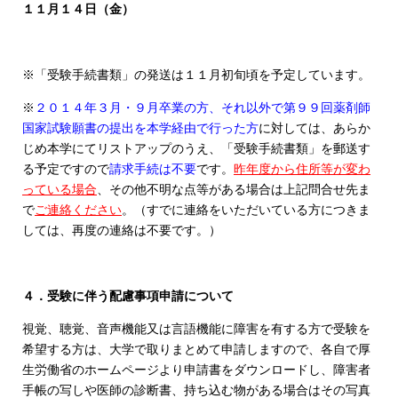
１１月１４日（金）
※「受験手続書類」の発送は１１月初旬頃を予定しています。
※
２０１４年３月・９月卒業の方、それ以外で第９９回薬剤師
国家試験願書の提出を本学経由で行った方
に対しては、あらか
じめ本学にてリストアップのうえ、「受験手続書類」を郵送す
る予定ですので
請求手続は不要
です。
昨年度から住所等が変わ
っている場合
、その他不明な点等がある場合は上記問合せ先ま
で
ご連絡ください
。（すでに連絡をいただいている方につきま
しては、再度の連絡は不要です。）
４．受験に伴う配慮事項申請について
視覚、聴覚、音声機能又は言語機能に障害を有する方で受験を
希望する方は、大学で取りまとめて申請しますので、各自で厚
生労働省のホームページより申請書をダウンロードし、障害者
手帳の写しや医師の診断書、持ち込む物がある場合はその写真