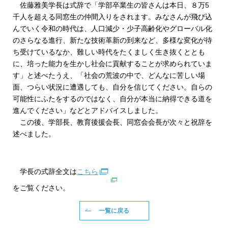
佐藤雅美学長は式辞で「学部卒業生の皆さんは本日、８万5
千人を超える同窓生の仲間入りをされます。みなさんが飛び込
んでいく令和の時代は、人口減少・少子高齢化やグローバル化
のさらなる進行、新たな技術革新の到来など、多様な変化が待
ち受けているなか、難しい時代をたくましく生き抜くととも
に、培った能力を生かし社会に貢献することが求められていま
す」と述べたうえ、「社会の荒波の中で、どんなに苦しい場
面、つらい状況に遭遇しても、自分を信じてください。自らの
可能性にふたをするのではなく、自分が本当に納得できる道を
進んでください」などとアドバイスしました。
この後、学部長、教育後援会長、同窓会会長が次々と祝辞を
述べました。
学長の式辞全文は
こちら
をご覧ください。
一覧に戻る