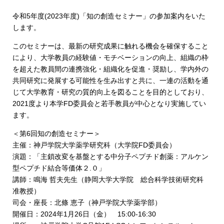
令和5年度(2023年度)「知の創造セミナー」の参加案内をいた
します。
このセミナーは、最新の研究成果に触れる機会を確保すること
により、大学教員の経験値・モチベーションの向上、組織の枠
を超えた教員間の連携強化・組織化を促進・奨励し、学内外の
共同研究に発展する可能性を生み出すと共に、一連の活動を通
じて大学教育・研究の質的向上を図ることを目的としており、
2021度より本学FD委員会と若手教員が中心となり実施してい
ます。
＜第6回知の創造セミナー＞
主催：神戸学院大学薬学研究科（大学院FD委員会）
演題：「主鎖改変を基盤とする中分子ペプチド創薬：アルケン
型ペプチド結合等価体２.０」
講師：鳴海 哲夫先生（静岡大学大学院 総合科学技術研究科
准教授）
司会・座長：北條 恵子（神戸学院大学薬学部）
開催日：2024年1月26日（金） 15:00-16:30